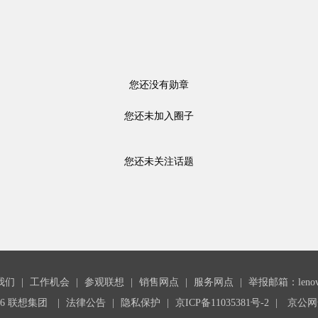
您还没有勋章
您还未加入圈子
您还未关注话题
我们
|
工作机会
|
参观联想
|
销售网点
|
服务网点
|
举报邮箱：lenovoc
26 联想集团
|
法律公告
|
隐私保护
|
京ICP备11035381号-2
|
京公网安