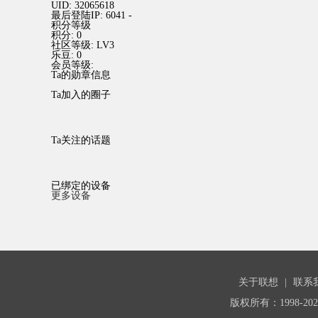
UID:
32065618
最后登陆IP:
6041 -
积分等级
积分:
0
社区等级:
LV3
乐豆:
0
会员等级:
Ta的勋章信息
Ta加入的圈子
Ta关注的话题
已绑定的设备
更多设备
关于联想
|
联系
版权所有：1998-20