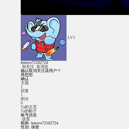
LV3
lenovo72102724
加关注
发消息
确认取消关注该用户？
再想想
确认
主题
1
回复
1
积分
0
Ta的主页
Ta的帖子
账号信息
设置
昵称:
lenovo72102724
性别:
保密