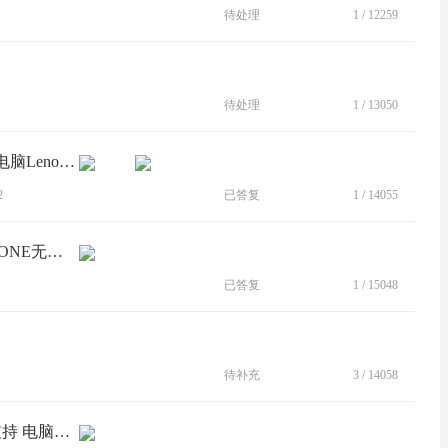
待处理
1
/
12259
待处理
1
/
13050
[BUG]拯救者Y90手机与拯救者R9000P电脑Lenovo One无法互联互通
2
已答复
1
/
14055
[BUG]YOGA PAD PRO 使用LENOVO ONE无法传输文件
已答复
1
/
15048
待补充
3
/
14058
[BUG]拯救者手机 Lenovo One 手机端支持 电脑端却不支持！