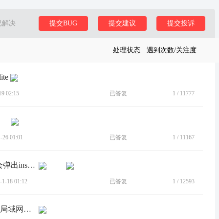
已解决
提交BUG
提交建议
提交投诉
处理状态
遇到次数/关注度
ite
 02:15
已答复
1
/
11777
26 01:01
已答复
1
/
11167
[BUG]LenovoOne无法卸载，一卸载就会弹出installers is not exist
-18 01:12
已答复
1
/
12593
[建议]现在的平板与电脑连接是通过wifi局域网，延迟较大，建议...