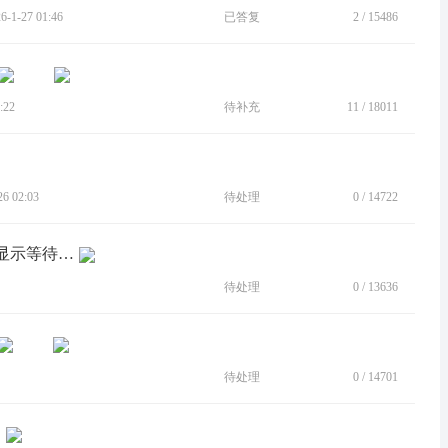
1-27 01:46
已答复
2
/
15486
:22
待补充
11
/
18011
 02:03
待处理
0
/
14722
[BUG]频繁断线重连，手机已同意电脑显示等待对方接受
待处理
0
/
13636
待处理
0
/
14701