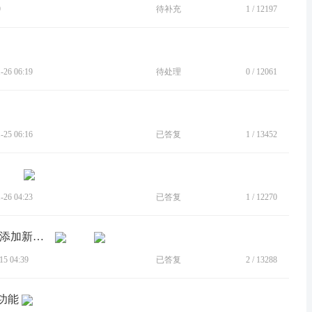
9
待补充
1
/
12197
26 06:19
待处理
0
/
12061
25 06:16
已答复
1
/
13452
26 04:23
已答复
1
/
12270
[BUG]微软store下载的超级互联，没有“添加新设备”功能
5 04:39
已答复
2
/
13288
功能