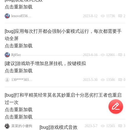
点击重新加载
lenovo85567781
2023-8-12
11736
2
[bug]应用每次打开都会强制小窗模式运行，每次都需要手
动全屏
点击重新加载
Rj95cc
2023-6-16
12901
1
[建议]游戏助手增加息屏挂机，按键模拟
点击重新加载
139****3031_1
2023-5-30
13586
0
[bug]打和平精英经常莫名其妙重启十分恶劣打王者也重启
过一次
点击重新加载
点击重新加载
菜菜的小傻狗
2023-5-7
12565
3
[bug]游戏模式音效