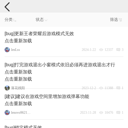
手机反馈
分类
状态
筛选
[bug]更新王者荣耀后游戏模式无效
点击重新加载
lenLss
2024-1-22
12337
3
[bug]打完游戏退出小窗模式依旧必须再进游戏退出才行
点击重新加载
点击重新加载
落花残阳
2023-12-2
11388
1
[建议]建议在游戏空间里增加游戏弹幕功能
点击重新加载
lenovo96217603
2023-11-28
10476
1
[bug]锁定模式无效