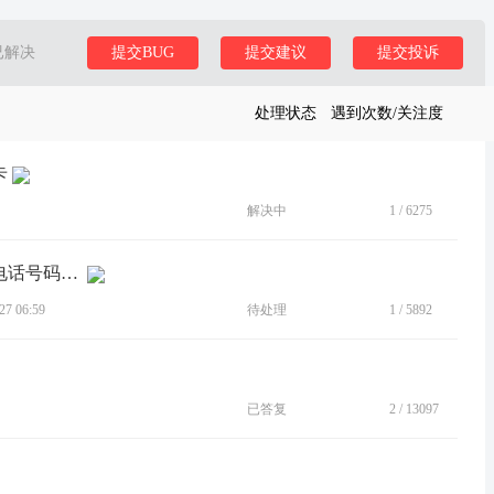
已解决
提交BUG
提交建议
提交投诉
处理状态
遇到次数/关注度
卡
解决中
1
/
6275
[建议]建议能保存并显示所有被拦截的电话号码与短信
7 06:59
待处理
1
/
5892
已答复
2
/
13097