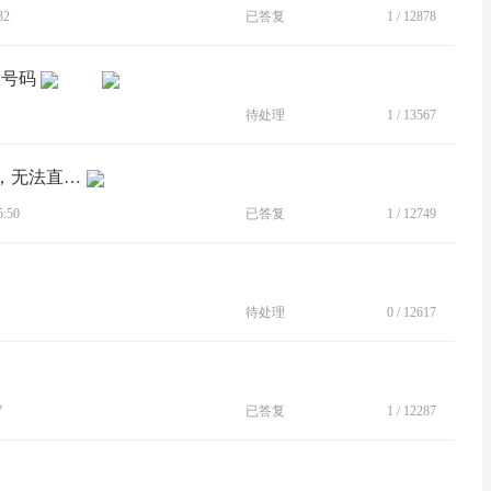
32
已答复
1
/
12878
制号码
待处理
1
/
13567
[BUG]电话的联系人页面搜索联系人后，无法直接复制号码，只能直接拨打，求改进
:50
已答复
1
/
12749
待处理
0
/
12617
7
已答复
1
/
12287