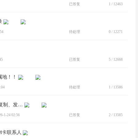
已答复
1
/
12463
录
54
待处理
0
/
12271
45
已答复
5
/
12668
属地！！
:04
待处理
1
/
13586
[BUG]拨号项下，搜出来的联系人不能复制、发信息、看通话记录等，点击就是拨号！？？
1-24 02:56
已答复
2
/
13585
IM卡联系人