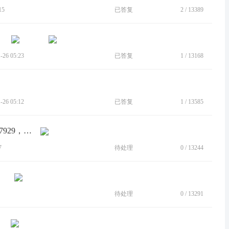
15
已答复
2
/
13389
26 05:23
已答复
1
/
13168
26 05:12
已答复
1
/
13585
[建议]联系人电话号码格式为1-351-423-7929，不符合国内习惯
7
待处理
0
/
13244
待处理
0
/
13291