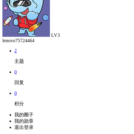
LV3
lenovo75724464
2
主题
0
回复
0
积分
我的圈子
我的勋章
退出登录