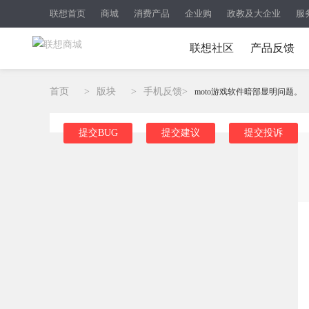
联想首页
商城
消费产品
企业购
政教及大企业
服
联想社区
产品反馈
首页
>
版块
>
手机反馈
>
moto游戏软件暗部显明问题。
提交BUG
提交建议
提交投诉