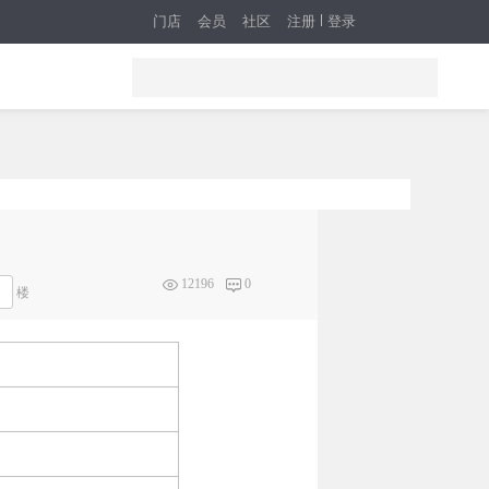
门店
会员
社区
注册
登录
12196
0
楼