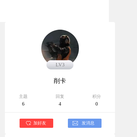
LV3
LV3
削卡
主题
回复
积分
6
4
0
加好友
发消息