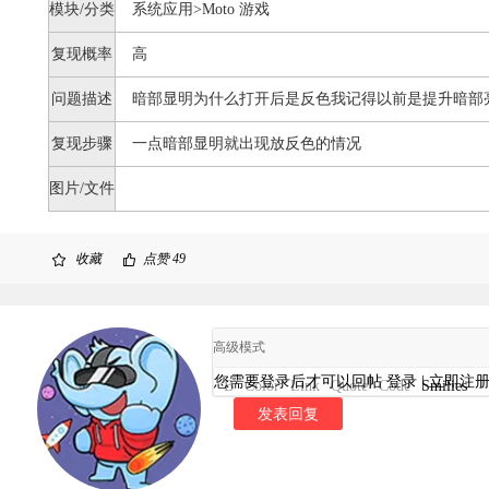
模块/分类
系统应用>Moto 游戏
复现概率
高
问题描述
暗部显明为什么打开后是反色我记得以前是提升暗部
复现步骤
一点暗部显明就出现放反色的情况
图片/文件
收藏
点赞
49
高级模式
您需要登录后才可以回帖
登录
|
立即注
B
Color
Link
Quote
Code
Smilies
发表回复