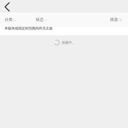
手机反馈
分类
状态
筛选
本版块或指定的范围内尚无主题
加载中..