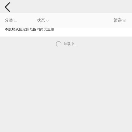
手机反馈
分类
状态
筛选
本版块或指定的范围内尚无主题
加载中..