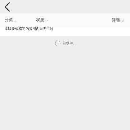
手机反馈
分类
状态
筛选
本版块或指定的范围内尚无主题
加载中..