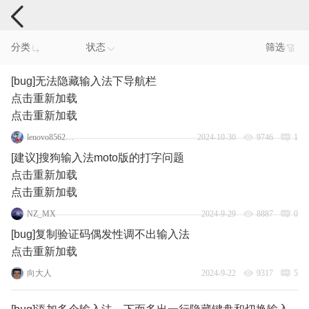
手机反馈
分类
状态
筛选
[bug]无法隐藏输入法下导航栏
点击重新加载
点击重新加载
lenovo85629879
2024-10-30
9746
1
[建议]搜狗输入法moto版的打字问题
点击重新加载
点击重新加载
NZ_MX
2024-9-29
8887
0
[bug]复制验证码偶发性调不出输入法
点击重新加载
向大人
2024-9-22
9317
5