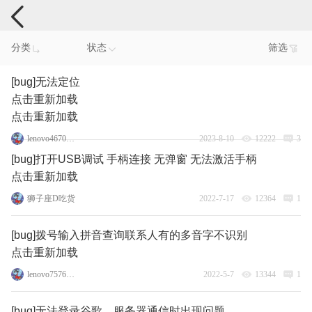
手机反馈
分类
状态
筛选
[bug]无法定位
点击重新加载
点击重新加载
lenovo46704480
2023-8-10
12222
3
[bug]打开USB调试 手柄连接 无弹窗 无法激活手柄
点击重新加载
狮子座D吃货
2022-7-17
12364
1
[bug]拨号输入拼音查询联系人有的多音字不识别
点击重新加载
lenovo75767585
2022-5-7
13344
1
[bug]无法登录谷歌，服务器通信时出现问题