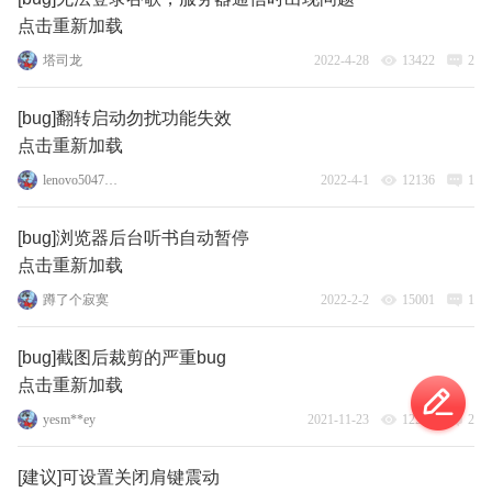
点击重新加载
塔司龙
2022-4-28
13422
2
[bug]翻转启动勿扰功能失效
点击重新加载
lenovo50470972
2022-4-1
12136
1
[bug]浏览器后台听书自动暂停
点击重新加载
蹲了个寂寞
2022-2-2
15001
1
[bug]截图后裁剪的严重bug
点击重新加载
yesm**ey
2021-11-23
12264
2
[建议]可设置关闭肩键震动