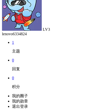
LV3
lenovo6334824
1
主题
0
回复
0
积分
我的圈子
我的勋章
退出登录