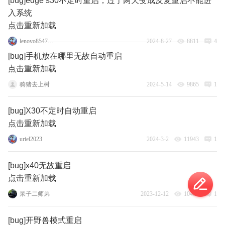
[bug]edge s30不定时重启，过了两天变成反复重启不能进
入系统
点击重新加载
lenovo85477926
2024-8-27
8811
4
[bug]手机放在哪里无故自动重启
点击重新加载
骑猪去上树
2024-5-14
9865
1
[bug]X30不定时自动重启
点击重新加载
uriel2023
2024-3-2
11943
1
[bug]x40无故重启
点击重新加载
呆子二师弟
2023-12-12
10435
1
[bug]开野兽模式重启