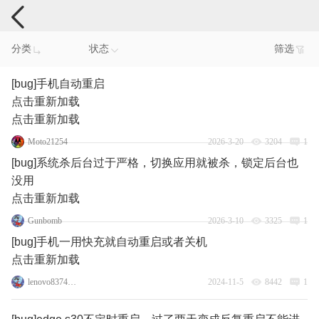
手机反馈
分类
状态
筛选
[bug]手机自动重启
点击重新加载
点击重新加载
Moto21254
2026-3-20
3204
1
[bug]系统杀后台过于严格，切换应用就被杀，锁定后台也
没用
点击重新加载
Gunbomb
2026-3-10
3325
1
[bug]手机一用快充就自动重启或者关机
点击重新加载
lenovo83745069
2024-11-5
8442
1