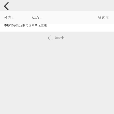
手机反馈
分类
状态
筛选
本版块或指定的范围内尚无主题
加载中..