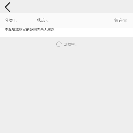
手机反馈
分类
状态
筛选
本版块或指定的范围内尚无主题
加载中..