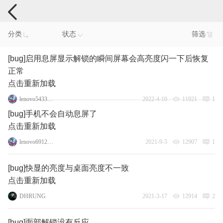
手机反馈
分类
状态
筛选
[bug]启用息屏显示解锁的瞬间屏幕会高亮度闪一下后恢复
正常
点击重新加载
lenovo54330251
2022-4-10
11921
1
[bug]手机不会自动息屏了
点击重新加载
lenovo69129963
2021-9-5
12907
1
[bug]快显的亮度与桌面亮度不一致
点击重新加载
DHRUNG
2021-3-17
12914
2
[bug]面部解锁没有反应