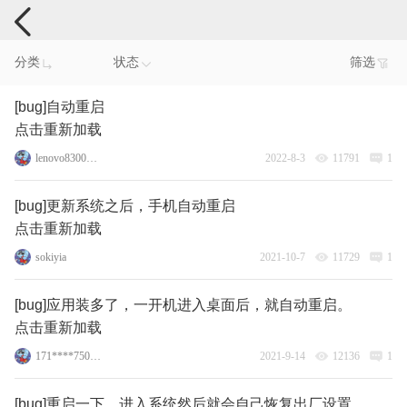
手机反馈
分类
状态
筛选
[bug]自动重启
点击重新加载
lenovo83003862
2022-8-3
11791
1
[bug]更新系统之后，手机自动重启
点击重新加载
sokiyia
2021-10-7
11729
1
[bug]应用装多了，一开机进入桌面后，就自动重启。
点击重新加载
171****7501_1
2021-9-14
12136
1
[bug]重启一下，进入系统然后就会自己恢复出厂设置，