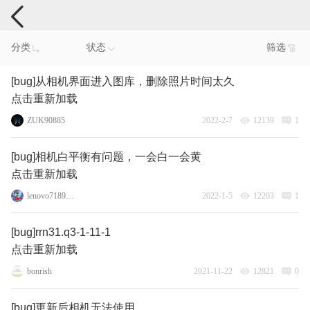
手机反馈
分类
状态
筛选
[bug]从相机界面进入图库，删除照片时间太久
点击重新加载
ZUK90885
2022-2-7
12139
1
[bug]相机白平衡有问题，一会白一会黄
点击重新加载
lenovo71896016
2022-1-5
12203
1
[bug]rrn31.q3-1-11-1
点击重新加载
bonrish
2021-11-22
12821
0
[bug]更新后相机无法使用