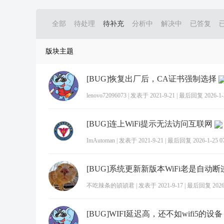
全部
待处理
待补充
分析中
解决中
已答复
版块主题
[BUG]恢复出厂后，CA证书强制选择
lenovo72096073
|
发表于 2021-9-21
|
最后回复 2026-1-2
[BUG]连上WiFi提示无法访问互联网
ImAutoman
|
发表于 2021-9-21
|
最后回复 2026-1-25 07
不吃辣条的熲熲君
|
发表于 2021-9-17
|
最后回复 2026-1
[BUG]WIFI延迟高，还不如wifi5的设备