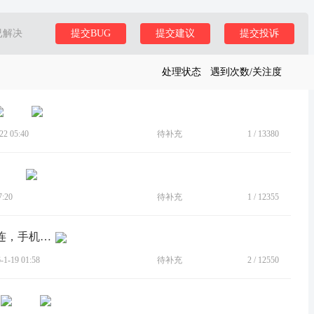
已解决
提交BUG
提交建议
提交投诉
处理状态
遇到次数/关注度
2 05:40
待补充
1
/
13380
:20
待补充
1
/
12355
[BUG]系统更新新版本WiFi老是自动断连，手机信号变差
-19 01:58
待补充
2
/
12550