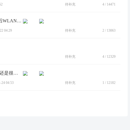
52
待补充
4
/
14471
[BUG]在每月Google Play系统自动更新后WLAN再次错误提示网络连接受限
2 04:29
待补充
2
/
13063
待补充
4
/
12329
[BUG]无线网感叹号 无信号，个别信号还是很弱。
24 04:53
待补充
1
/
12182