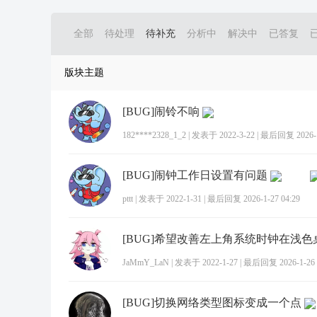
全部
待处理
待补充
分析中
解决中
已答复
版块主题
[BUG]闹铃不响
182****2328_1_2
|
发表于 2022-3-22
|
最后回复 2026-1-
[BUG]闹钟工作日设置有问题
pttt
|
发表于 2022-1-31
|
最后回复 2026-1-27 04:29
JaMmY_LaN
|
发表于 2022-1-27
|
最后回复 2026-1-26 
[BUG]切换网络类型图标变成一个点