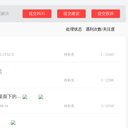
已解决
提交BUG
提交建议
提交投诉
处理状态
遇到次数/关注度
23 02:31
待补充
1
/
13163
待补充
1
/
12506
[BUG]希望改善左上角系统时钟在浅色桌面下的可见性
04:14
待补充
3
/
12310