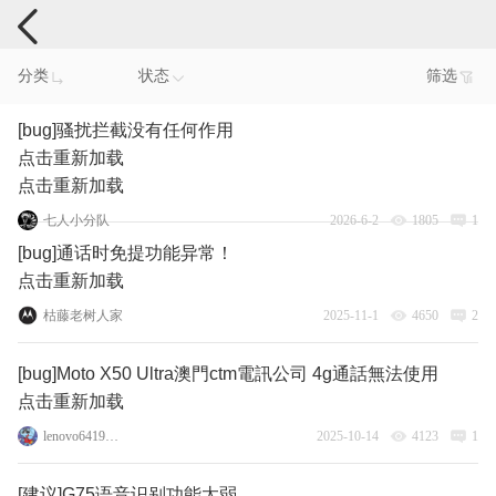
手机反馈
分类
状态
筛选
[bug]骚扰拦截没有任何作用
点击重新加载
点击重新加载
七人小分队
2026-6-2
1805
1
[bug]通话时免提功能异常！
点击重新加载
枯藤老树人家
2025-11-1
4650
2
[bug]Moto X50 Ultra澳門ctm電訊公司 4g通話無法使用
点击重新加载
lenovo64196223
2025-10-14
4123
1
[建议]G75语音识别功能太弱