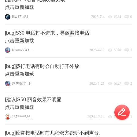
点击重新加载
lhw171431
2025-7-4
6284
0
[bug]S30 电话打不进来，导致漏接电话
点击重新加载
lenovo80439958
2025-4-12
5878
1
[bug]拨打电话有时会自动打开外放
点击重新加载
迷失微尘_1
2025-1-21
6927
2
[建议]S50 丽音效果不明显
点击重新加载
137****3360_8
2024-12-14
7738
1
[bug]经常接电话时前几秒双方都听不到声音。