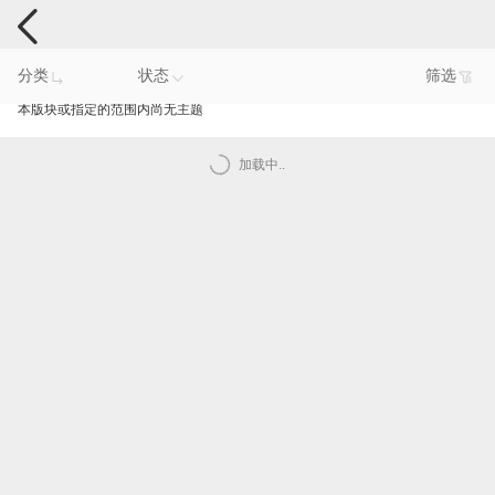
手机反馈
分类
状态
筛选
本版块或指定的范围内尚无主题
加载中..