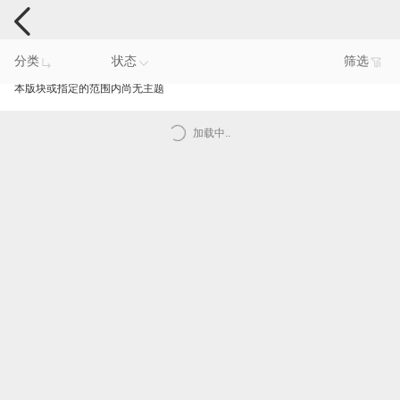
手机反馈
分类
状态
筛选
本版块或指定的范围内尚无主题
加载中..