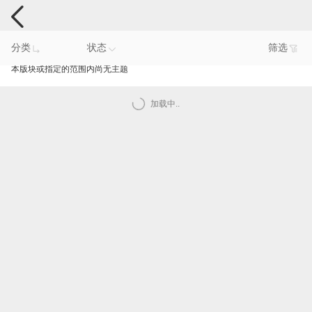
手机反馈
分类
状态
筛选
本版块或指定的范围内尚无主题
加载中..