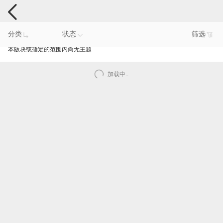
手机反馈
分类
状态
筛选
本版块或指定的范围内尚无主题
加载中..