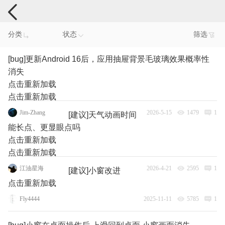
手机反馈
分类
状态
筛选
[bug]更新Android 16后，应用抽屉背景毛玻璃效果概率性
消失
点击重新加载
点击重新加载
Jim-Zhang
2026-5-15
1479
1
[建议]天气动画时间
能长点、更显眼点吗
点击重新加载
点击重新加载
江油星海
2026-4-21
2595
1
[建议]小窗改进
点击重新加载
Fly4444
2025-11-11
5785
1