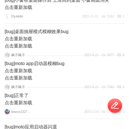
[bug]小窗在桌面操作后 上滑回到桌面 小窗画面消失
点击重新加载
Fly4444
2025-11-11
5102
1
[bug]桌面抽屉模式模糊效果bug
点击重新加载
点击重新加载
枫子枫子
2025-9-21
5077
0
[bug]moto app启动器模糊bug
点击重新加载
点击重新加载
枫子枫子
2025-9-21
7365
1
[bug]正常了
点击重新加载
lenovo132760642
2025-5-14
5798
1
[bug]moto应用启动器闪退