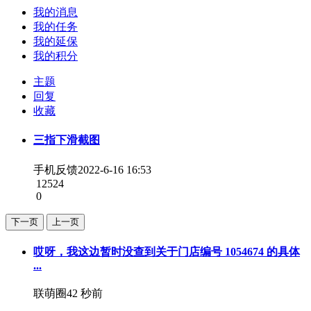
我的消息
我的任务
我的延保
我的积分
主题
回复
收藏
三指下滑截图
手机反馈
2022-6-16 16:53
12524
0
下一页
上一页
哎呀，我这边暂时没查到关于门店编号 1054674 的具体
...
联萌圈
42 秒前