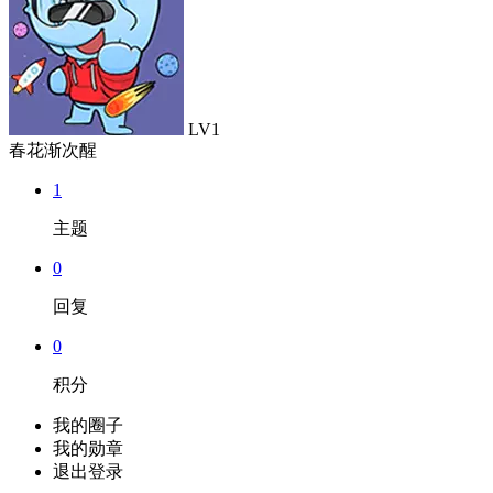
LV1
春花渐次醒
1
主题
0
回复
0
积分
我的圈子
我的勋章
退出登录