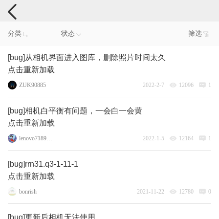
手机反馈
分类
状态
筛选
[bug]从相机界面进入图库，删除照片时间太久
点击重新加载
ZUK90885
2022-2-7
12096
1
[bug]相机白平衡有问题，一会白一会黄
点击重新加载
lenovo71896016
2022-1-5
12164
1
[bug]rrn31.q3-1-11-1
点击重新加载
bonrish
2021-11-22
12780
0
[bug]更新后相机无法使用