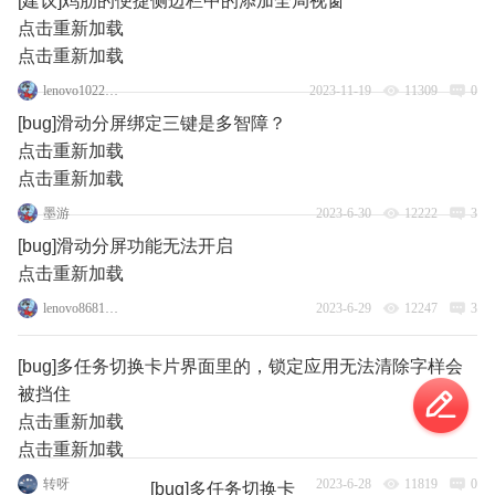
[建议]鸡肋的便捷侧边栏中的添加全局视窗
点击重新加载
点击重新加载
lenovo102282169
2023-11-19
11309
0
[bug]滑动分屏绑定三键是多智障？
点击重新加载
点击重新加载
墨游
2023-6-30
12222
3
[bug]滑动分屏功能无法开启
点击重新加载
lenovo86810535
2023-6-29
12247
3
[bug]多任务切换卡片界面里的，锁定应用无法清除字样会
被挡住
点击重新加载
点击重新加载
转呀
2023-6-28
11819
0
[bug]多任务切换卡