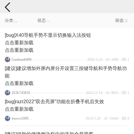
手机反馈
分类
状态
筛选
[bug]X40导航手势不显示切换输入法按钮
点击重新加载
点击重新加载
Gunbomb999
2026-5-24
1680
1
[建议]建议增加外屏内屏分开设置三按键导航和手势导航功
能
点击重新加载
ZUK745819
2024-11-14
8051
1
[bug]razr2022“双击亮屏”功能在折叠手机后失效
点击重新加载
lenovo109998360
2024-5-28
10444
0