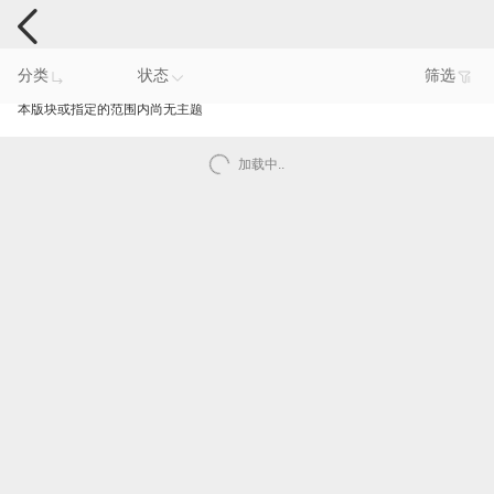
手机反馈
分类
状态
筛选
本版块或指定的范围内尚无主题
加载中..