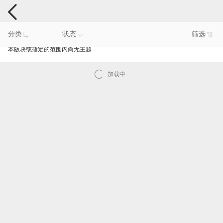
手机反馈
分类
状态
筛选
本版块或指定的范围内尚无主题
加载中..