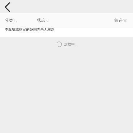
手机反馈
分类
状态
筛选
本版块或指定的范围内尚无主题
加载中..