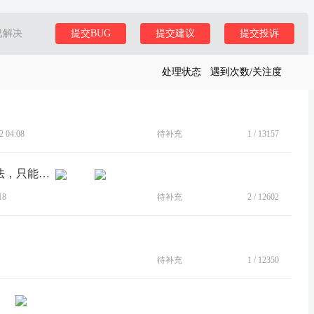
已解决
提交BUG
提交建议
提交投诉
处理状态
遇到次数/关注度
 04:08
待补充
1
/
13157
[BUG]ready for 桌面模式没有中文输入法，只能输入字母
18
待补充
2
/
12602
待补充
1
/
12350