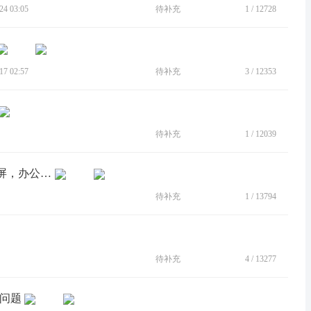
4 03:05
待补充
1
/
12728
7 02:57
待补充
3
/
12353
待补充
1
/
12039
[BUG]电视显示颗粒感，视频软件不全屏，办公软件显示不全
待补充
1
/
13794
待补充
4
/
13277
小问题