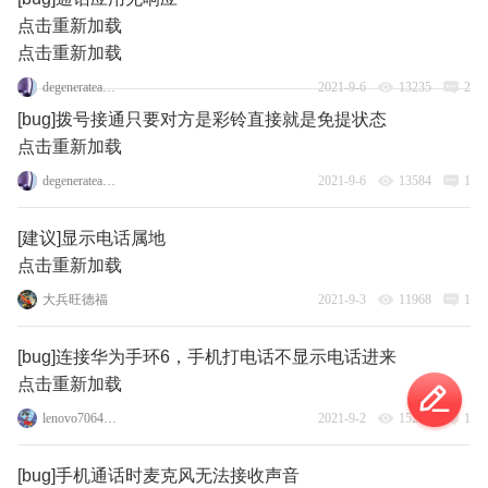
点击重新加载
点击重新加载
degenerateangel163
2021-9-6
13235
2
[bug]拨号接通只要对方是彩铃直接就是免提状态
点击重新加载
degenerateangel163
2021-9-6
13584
1
[建议]显示电话属地
点击重新加载
大兵旺德福
2021-9-3
11968
1
[bug]连接华为手环6，手机打电话不显示电话进来
点击重新加载
lenovo70644993
2021-9-2
15216
1
[bug]手机通话时麦克风无法接收声音