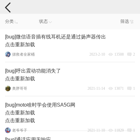
手机反馈
分类
状态
筛选
[bug]微信语音插有线耳机还是通过扬声器传出
点击重新加载
拯救者全家桶
2023-2-10
13508
2
[bug]呼出震动功能消失了
点击重新加载
奥胖哥哥
2021-11-14
13071
1
[bug]moto啥时学会使用SA5G网
点击重新加载
点击重新加载
老爷爷子
2021-11-10
11829
1
[bug]通话应用无响应