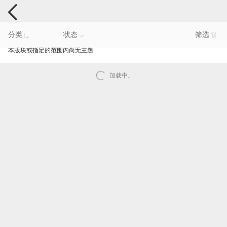
手机反馈
分类
状态
筛选
本版块或指定的范围内尚无主题
加载中..