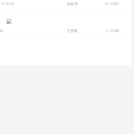
17 03:45
待处理
0
/
12287
40
已答复
1
/
13389