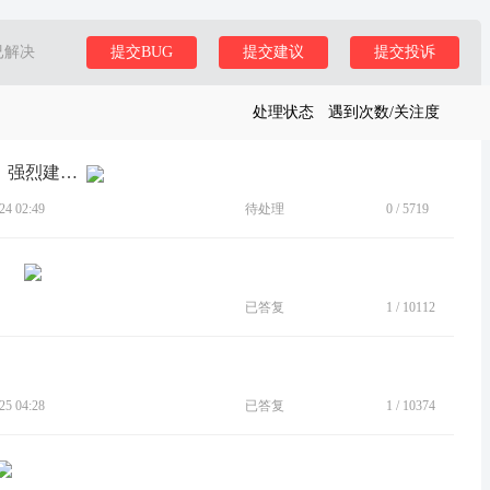
已解决
提交BUG
提交建议
提交投诉
处理状态
遇到次数/关注度
[建议]无法单独设置视频为壁纸或锁屏，强烈建议修改
4 02:49
待处理
0
/
5719
已答复
1
/
10112
5 04:28
已答复
1
/
10374