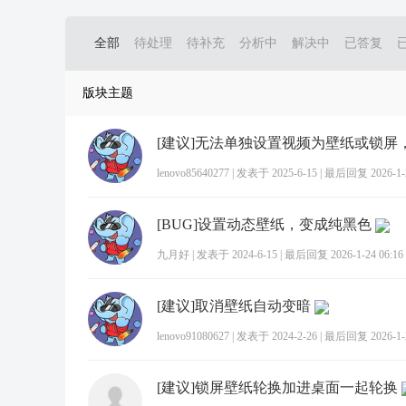
全部
待处理
待补充
分析中
解决中
已答复
版块主题
lenovo85640277
|
发表于 2025-6-15
|
最后回复 2026-1-2
[BUG]设置动态壁纸，变成纯黑色
九月好
|
发表于 2024-6-15
|
最后回复 2026-1-24 06:16
[建议]取消壁纸自动变暗
lenovo91080627
|
发表于 2024-2-26
|
最后回复 2026-1-2
[建议]锁屏壁纸轮换加进桌面一起轮换