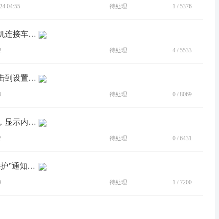
4 04:55
待处理
1
/
5376
[建议]MOTO X70 AIR智慧场景 添加手机连接车载蓝牙后自动打开热点
2
待处理
4
/
5533
[BUG]设置应用，两侧手势滑动容易点击到设置中的选项
8
待处理
0
/
8069
[BUG]手势滑动将设置退后台后再点开，显示内容有一瞬间模糊
2
待处理
0
/
6431
[BUG]没法在应用通知中，恢复“过充保护”通知图标
9
待处理
1
/
7200