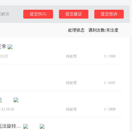
已解决
提交BUG
提交建议
提交投诉
处理状态
遇到次数/关注度
正常
13:23
待处理
1
/
1300
待处理
1
/
4101
12 10:18
待处理
1
/
5909
[建议]超级互联镜像电脑显示在平板上无法旋转屏幕无法修改