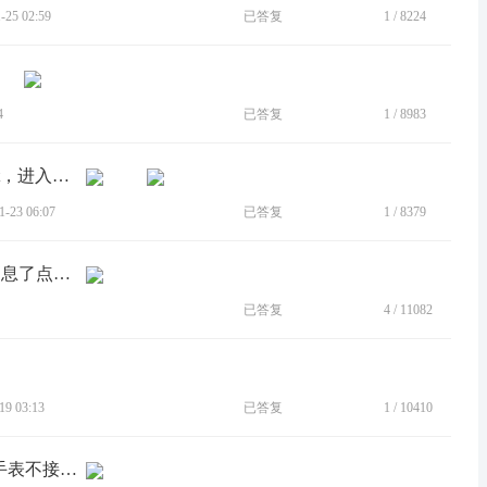
25 02:59
已答复
1
/
8224
4
已答复
1
/
8983
[BUG]新升级myui6.0，官方rom从没root，进入设置-系统-键盘，黑屏，无响应。
23 06:07
已答复
1
/
8379
[BUG]app锁开启状态下，微信分身来消息了点击后无法弹出消息
已答复
4
/
11082
9 03:13
已答复
1
/
10410
[建议]华为运动健康通知权限不支持，手表不接收消息