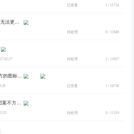
已答复
1
/
11754
[BUG]联想K5pro内置webview版本太低 无法更新 影响使用
0
待处理
0
/
11849
7 02:27
待处理
2
/
11927
[BUG]获取应用列表权限请求对话框上方的图标出错
:29
已答复
1
/
10736
[建议]建议在应用锁上加入指纹，只有图案不方便，希望两者同...
5:55
待处理
0
/
11319