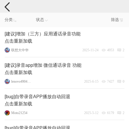
手机反馈
分类
状态
筛选
[建议]增加（三方）应用通话录音功能
点击重新加载
联想大中华
2025-11-24
4953
2
[建议]录音app增加 微信通话录音 功能
点击重新加载
lenovo49041184
2025-6-15
7427
0
[bug]自带录音APP播放自动回退
点击重新加载
Moto21254
2025-5-12
6179
2
[bug]自带录音APP播放自动回退