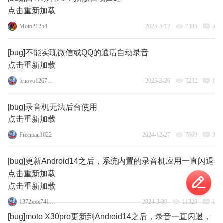
点击重新加载
Moto21254
2025-5-12
7385
5
[bug]不能实现微信或QQ的通话自动录音
点击重新加载
lenovo126773641
2025-2-26
7232
1
[bug]录音机无法后台使用
点击重新加载
Freeman1022
2024-12-27
7669
3
[bug]更新Android14之后，系统内置的录音机应用一直闪退
点击重新加载
点击重新加载
1372xxx741_477949
2024-3-30
11328
1
[bug]moto X30pro更新到Android14之后，录音一直闪退，