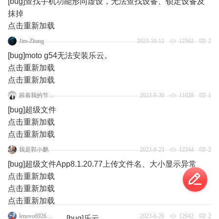
[bug]查找手机功能形同虚设，无法查找设备、锁定设备及
抹掉
点击重新加载
Jim-Zhang
2023-10-12
12502
2
[bug]moto g54无法安装乐云。
点击重新加载
点击重新加载
跟着我的节奏嗨起来
2023-9-30
11028
1
[bug]超级文件
点击重新加载
点击重新加载
我是郭小鹏
2023-9-23
12344
2
[bug]超级文件App8.1.20.77上传文件名、大小显示异常
点击重新加载
点击重新加载
点击重新加载
lenovo69263457
2023-6-26
12942
2
[bug]乐云