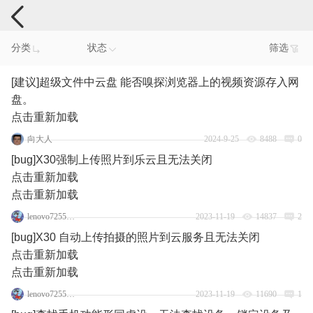
手机反馈
分类
状态
筛选
[建议]超级文件中云盘 能否嗅探浏览器上的视频资源存入网
盘。
点击重新加载
向大人
2024-9-25
8488
0
[bug]X30强制上传照片到乐云且无法关闭
点击重新加载
点击重新加载
lenovo72558450
2023-11-19
14837
2
[bug]X30 自动上传拍摄的照片到云服务且无法关闭
点击重新加载
点击重新加载
lenovo72558450
2023-11-19
11690
1