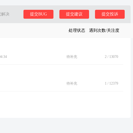
已解决
提交BUG
提交建议
提交投诉
处理状态
遇到次数/关注度
4:34
待补充
2
/
13070
待补充
1
/
12379