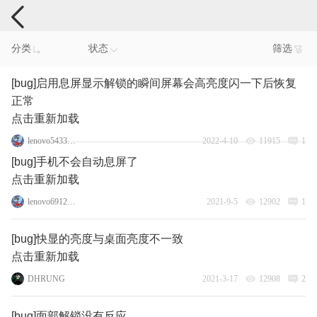
手机反馈
分类
状态
筛选
[bug]启用息屏显示解锁的瞬间屏幕会高亮度闪一下后恢复
正常
点击重新加载
lenovo54330251
2022-4-10
11915
1
[bug]手机不会自动息屏了
点击重新加载
lenovo69129963
2021-9-5
12902
1
[bug]快显的亮度与桌面亮度不一致
点击重新加载
DHRUNG
2021-3-17
12908
2
[bug]面部解锁没有反应