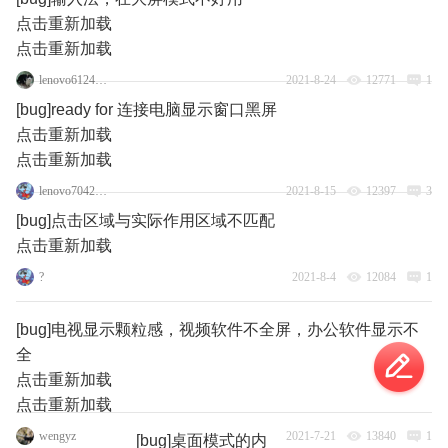
点击重新加载
点击重新加载
lenovo61246067
2021-8-24
12771
1
[bug]ready for 连接电脑显示窗口黑屏
点击重新加载
点击重新加载
lenovo70427259
2021-8-15
12397
3
[bug]点击区域与实际作用区域不匹配
点击重新加载
?
2021-8-4
12084
1
[bug]电视显示颗粒感，视频软件不全屏，办公软件显示不
全
点击重新加载
点击重新加载
wengyz
2021-7-21
13840
1
[bug]桌面模式的内