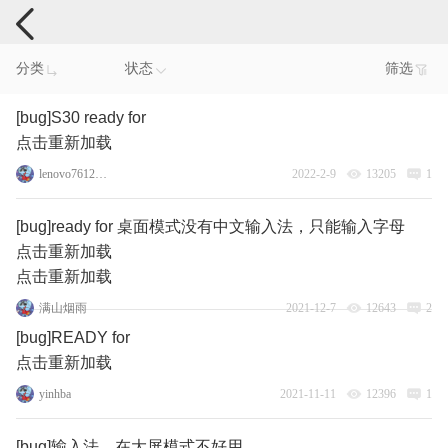
手机反馈
分类
状态
筛选
[bug]S30 ready for
点击重新加载
lenovo76129531
2022-2-9
13205
1
[bug]ready for 桌面模式没有中文输入法，只能输入字母
点击重新加载
点击重新加载
满山烟雨
2021-12-7
12643
2
[bug]READY for
点击重新加载
yinhba
2021-11-11
12396
1
[bug]输入法，在大屏模式不好用