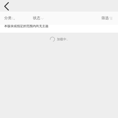
手机反馈
分类
状态
筛选
本版块或指定的范围内尚无主题
加载中..