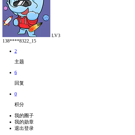
LV3
138****8322_15
2
主题
6
回复
0
积分
我的圈子
我的勋章
退出登录