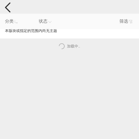
手机反馈
分类
状态
筛选
本版块或指定的范围内尚无主题
加载中..