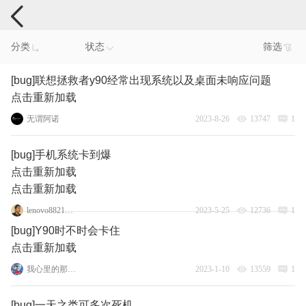
手机反馈
分类
状态
筛选
[bug]联想拯救者y90经常出现系统以及桌面未响应问题
点击重新加载
无谓阿诺
2023-8-26
13747
1
[bug]手机系统卡到爆
点击重新加载
点击重新加载
lenovo88212694
2023-5-25
12736
1
[bug]Y90时不时会卡住
点击重新加载
我心里的那只猫
2023-1-10
13559
1
[bug]一天之类可多次死机