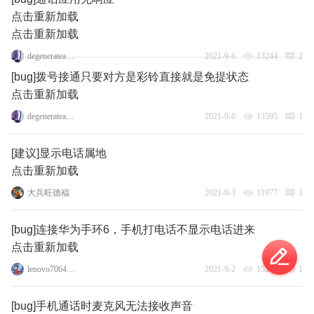
点击重新加载
点击重新加载
degenerateangel163
2021-9-6
13244
2
[bug]拨号接通只要对方是彩铃直接就是免提状态
点击重新加载
degenerateangel163
2021-9-6
13595
1
[建议]显示电话属地
点击重新加载
大兵旺德福
2021-9-3
11977
1
[bug]连接华为手环6，手机打电话不显示电话进来
点击重新加载
lenovo70644993
2021-9-2
15227
1
[bug]手机通话时麦克风无法接收声音