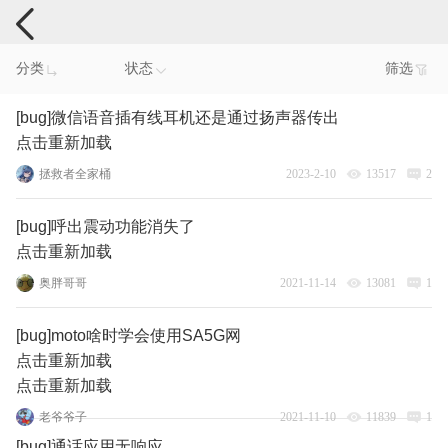
手机反馈
分类
状态
筛选
[bug]微信语音插有线耳机还是通过扬声器传出
点击重新加载
拯救者全家桶
2023-2-10
13517
2
[bug]呼出震动功能消失了
点击重新加载
奥胖哥哥
2021-11-14
13081
1
[bug]moto啥时学会使用SA5G网
点击重新加载
点击重新加载
老爷爷子
2021-11-10
11839
1
[bug]通话应用无响应