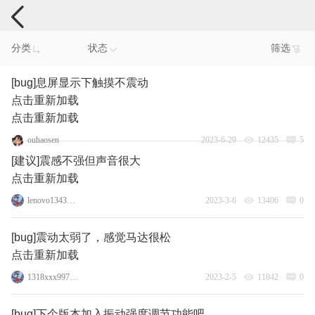
手机反馈
分类
状态
筛选
[bug]息屏显示下触摸不震动
点击重新加载
点击重新加载
ouhaosen
2023-6-29
12435
5
[建议]震感不强但声音很大
点击重新加载
lenovo13436416
2023-3-6
13406
0
[bug]震动太弱了，感觉马达很松
点击重新加载
1318xxx997_43184
2023-2-5
11842
0
[bug]下个版本加入振动强度调节功能吧