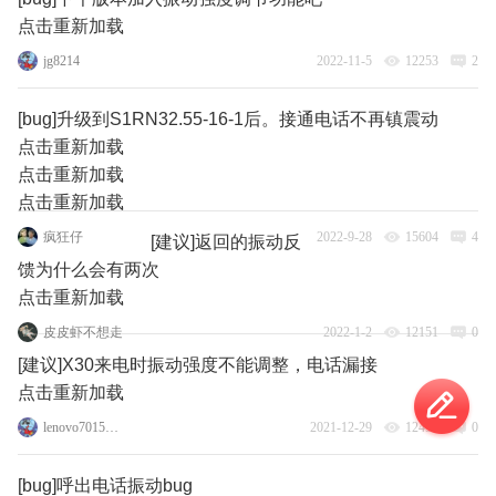
点击重新加载
jg8214
2022-11-5
12253
2
[bug]升级到S1RN32.55-16-1后。接通电话不再镇震动
点击重新加载
点击重新加载
点击重新加载
疯狂仔
2022-9-28
15604
4
[建议]返回的振动反
馈为什么会有两次
点击重新加载
皮皮虾不想走
2022-1-2
12151
0
[建议]X30来电时振动强度不能调整，电话漏接
点击重新加载
lenovo70155375
2021-12-29
12459
0
[bug]呼出电话振动bug