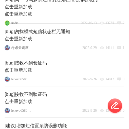
点击重新加载
点击重新加载
iicdis
2022-10-13
13755
2
[bug]勿扰模式短信状态栏无通知
点击重新加载
考虑天蝎座
2022-9-29
14141
1
[bug]接收不到验证码
点击重新加载
lenovo65856986
2022-9-26
14817
0
[bug]接收不到验证码
点击重新加载
lenovo65856986
2022-9-26
13404
0
[建议]增加短信置顶防误删功能