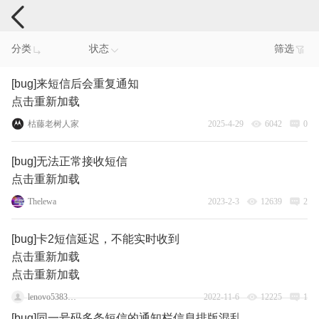
手机反馈
分类
状态
筛选
[bug]来短信后会重复通知
点击重新加载
枯藤老树人家
2025-4-29
6042
0
[bug]无法正常接收短信
点击重新加载
Thelewa
2023-2-3
12639
2
[bug]卡2短信延迟，不能实时收到
点击重新加载
点击重新加载
lenovo53834792
2022-11-6
12225
1
[bug]同一号码多条短信的通知栏信息排版混乱