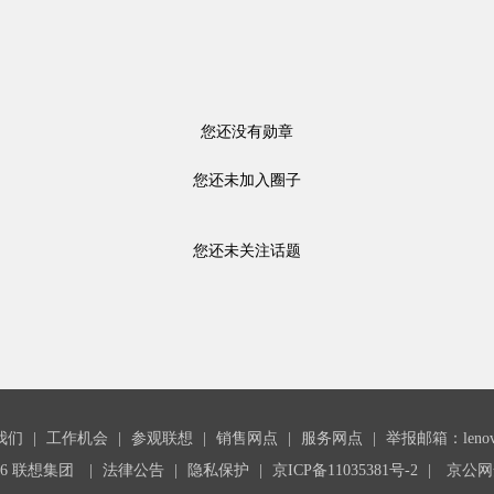
您还没有勋章
您还未加入圈子
您还未关注话题
我们
|
工作机会
|
参观联想
|
销售网点
|
服务网点
|
举报邮箱：lenovoc
26 联想集团
|
法律公告
|
隐私保护
|
京ICP备11035381号-2
|
京公网安