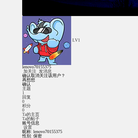
LV1
lenovo70155375
加关注
发消息
确认取消关注该用户？
再想想
确认
主题
1
回复
0
积分
0
Ta的主页
Ta的帖子
账号信息
设置
昵称:
lenovo70155375
性别:
保密