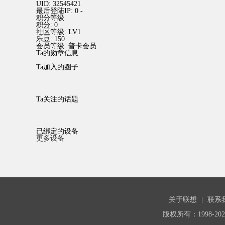
UID:
32545421
最后登陆IP:
0 -
积分等级
积分:
0
社区等级:
LV1
乐豆:
150
会员等级:
普卡会员
Ta的勋章信息
Ta加入的圈子
Ta关注的话题
已绑定的设备
更多设备
关于联想
|
联系
版权所有：1998-20